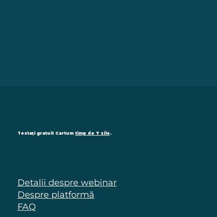
Testați gratuit Cartum
timp de 7 zile
.
Detalii despre webinar
Despre platformă
FAQ