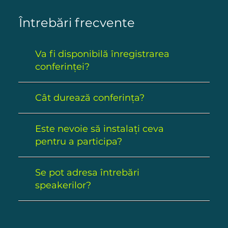
Întrebări frecvente
Va fi disponibilă înregistrarea
conferinței?
Cât durează conferința?
Este nevoie să instalați ceva
pentru a participa?
Se pot adresa întrebări
speakerilor?