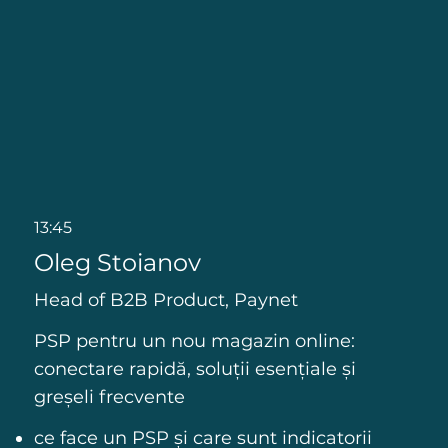
13:45
Oleg Stoianov
Head of B2B Product, Paynet
PSP pentru un nou magazin online:
conectare rapidă, soluții esențiale și
greșeli frecvente​
ce face un PSP și care sunt indicatorii