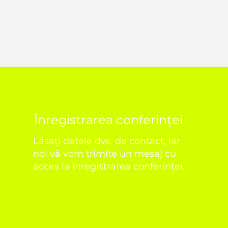
Înregistrarea conferinței
Lăsați datele dvs. de contact, iar
noi vă vom trimite un mesaj cu
acces la înregistrarea conferinței.