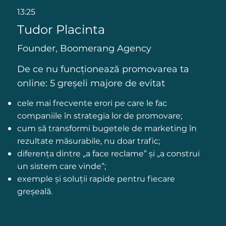
13:25
Tudor Placinta
Founder, Boomerang Agency
De ce nu funcționează promovarea ta
online: 5 greșeli majore de evitat
cele mai frecvente erori pe care le fac
companiile în strategia lor de promovare;
cum să transformi bugetele de marketing în
rezultate măsurabile, nu doar trafic;
diferența dintre „a face reclame” și „a construi
un sistem care vinde”;
exemple și soluții rapide pentru fiecare
greșeală.