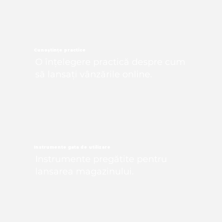
Cunoștințe practice
O înțelegere practică despre cum
să lansați vânzările online.
Instrumente gata de utilizare
Instrumente pregătite pentru
lansarea magazinului.