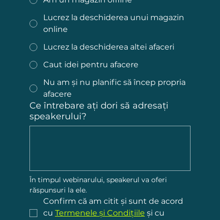
Lucrez la deschiderea unui magazin
online
Lucrez la deschiderea altei afaceri
Caut idei pentru afacere
Nu am și nu planific să încep propria
afacere
Ce întrebare ați dori să adresați
speakerului?
În timpul webinarului, speakerul va oferi 
răspunsuri la ele.
Confirm că am citit și sunt de acord 
cu 
Termenele și Condițiile
 și cu 