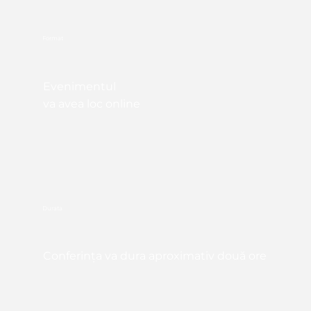
Format
Evenimentul
va avea loc online
Durata
Conferința va dura aproximativ două ore