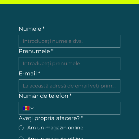
Numele
*
Prenumele
*
E-mail
*
Număr de telefon
*
Aveți propria afacere?
*
Am un magazin online
Am un magazin offline