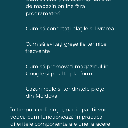
de magazin online fără
programatori
Cum să conectați plățile și livrarea
Cum să evitați greșelile tehnice
frecvente
Cum să promovați magazinul în
Google și pe alte platforme
Cazuri reale și tendințele pieței
din Moldova
În timpul conferinței, participanții vor
vedea cum funcționează în practică
diferitele componente ale unei afacere