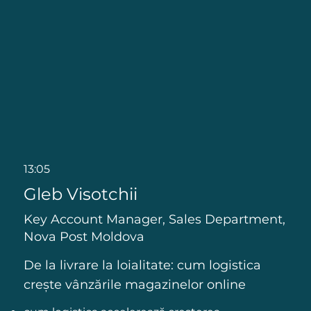
13:05
Gleb Visotchii
Key Account Manager, Sales Department,
Nova Post Moldova
De la livrare la loialitate: cum logistica
crește vânzările magazinelor online