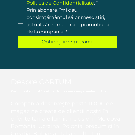
Politica de Confidențialitate
.
*
Prin abonare, îmi dau 
consimțământul să primesc știri, 
actualizări și materiale promoționale 
de la companie.
*
Obțineți înregistrarea
Despre CARTUM
Cartum este o platformă pentru crearea magazinelor online.
Compania deservește peste 11.000 de
magazine create de clienții noștri în
diferite țări ale lumii, inclusiv în Moldova,
România, Ucraina, Polonia, precum și în
Croația, Bulgaria, Italia și alte țări